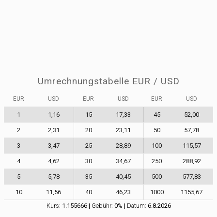
Umrechnungstabelle
EUR
/
USD
EUR
USD
EUR
USD
EUR
USD
1
1,16
15
17,33
45
52,00
2
2,31
20
23,11
50
57,78
3
3,47
25
28,89
100
115,57
4
4,62
30
34,67
250
288,92
5
5,78
35
40,45
500
577,83
10
11,56
40
46,23
1000
1155,67
Kurs:
1.155666
|
Gebühr:
0
% |
Datum:
6
.
8
.
2026