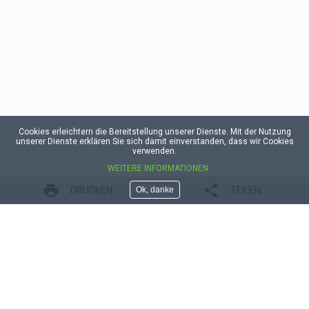
Cookies erleichtern die Bereitstellung unserer Dienste. Mit der Nutzung
unserer Dienste erklären Sie sich damit einverstanden, dass wir Cookies
verwenden.
WEITERE INFORMATIONEN
DRUCKEN
TEILEN
Ok, danke
Was kosten 100 US-Dollar in Euro?
Wie berechne ich den Wechselkurs zweier
Währungen?
Wie hoch sind die Gebühren, wenn ich 150 Britische
Pfund in Thai Baht umtausche?