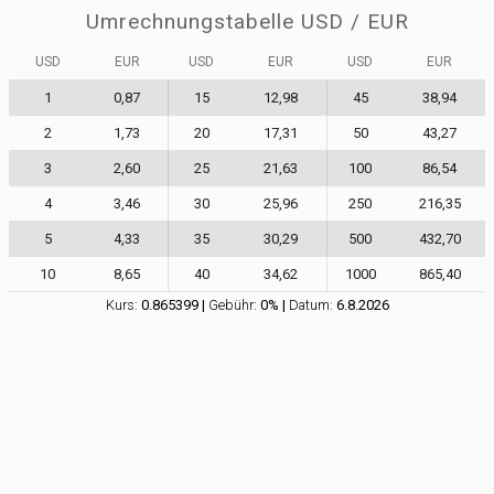
Umrechnungstabelle
USD
/
EUR
USD
EUR
USD
EUR
USD
EUR
1
0,87
15
12,98
45
38,94
2
1,73
20
17,31
50
43,27
3
2,60
25
21,63
100
86,54
4
3,46
30
25,96
250
216,35
5
4,33
35
30,29
500
432,70
10
8,65
40
34,62
1000
865,40
Kurs:
0.865399
|
Gebühr:
0
% |
Datum:
6
.
8
.
2026